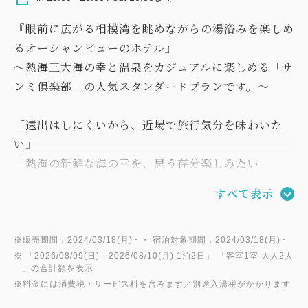
『眼前に広がる相模湾を眺めながらの湯浴みを楽しめ
るオーシャンビューのホテル』
～熱海三大海の幸と温泉をカジュアルに楽しめる「サ
ンミ倶楽部」の人気スタンダードプランです。～
「遠出はしにくいから、近場で旅行気分を味わいた
い」
「熱海の新鮮な海の幸を、思う存分楽しみたい」
というお客様におすすめな、当ホテルのスタンダード
すべて表示
プランです。
東京から新幹線で50分程にある熱海は
※販売期間：2024/03/18(月)~ ・ 宿泊対象期間：2024/03/18(月)~
※ 「
2026/08/09(日)
- 2026/08/10(月)
1泊2日
」 「
客室1室 大人2人
首都圏から程よい距離にあるリゾート地として
」の合計額を表示
一年を通して人気のある温泉地です。
※料金には消費税・サービス料を含みます／別途入湯税がかかります