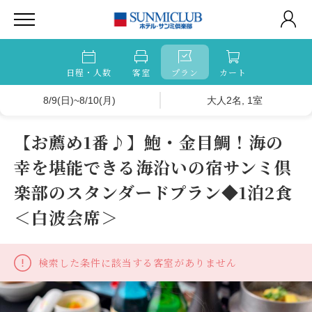
日程・人数
客室
プラン
カート
8/9(日)~8/10(月)
大人2名, 1室
【お薦め1番♪】鮑・金目鯛！海の
幸を堪能できる海沿いの宿サンミ倶
楽部のスタンダードプラン◆1泊2食
＜白波会席＞
検索した条件に該当する客室がありません