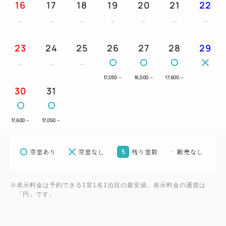
16
17
18
19
20
21
22
買い出しもラクラク。お部屋へご自由にお持ち込み頂
けます。
23
24
25
26
27
28
29
料理長が厳選した脂ののった新鮮なお魚のお造りの
他、
17,050
～
16,500
～
17,600
～
30
31
料理長こだわった旬の味覚を使った食材等季節により
内容変わる料理を存分にお召し上がり頂けます。
17,600
～
17,050
～
◆ ご夕食 ◆
空室あり
空室なし
5
残り室数
販売なし
（1）18：00 （2）19：00
※ご到着が18：00を超える場合はご連絡をお願い致
※表示料金は予約できる1室1名1泊目の最安値。表示料金の通貨は
します。
「円」です。
※ご夕食開始時間（最終19：00）を過ぎたご到着に
関しては、