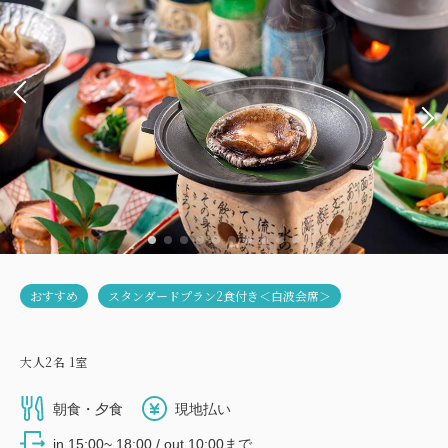
おすすめ
スタンダードプラン2食付き＜白波会席＞
大人
2
名
1
室
朝食・夕食
現地払い
in 15:00~ 18:00 / out 10:00まで