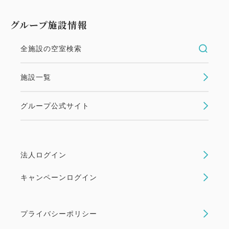
＊熱海の夜景や熱海湾がご覧いただける開放感抜群！
人気の”屋上露天風呂”
グループ施設情報
＊湯船から雄大な水平線や熱海の街の夜景をご覧いた
だける”展望風呂”
全施設の空室検索
上記2ヵ所 男女入替制でのご案内なります。
施設一覧
【営業時間】15：00 ～ 24：00／5：00 ～9：30
グループ公式サイト
☆ヘアードライヤー＆ヘアーアイロン貸し出しのご案
内☆
サンミ倶楽部では、お客様の美しさをサポートする
法人ログイン
高品質なヘアードライヤー＆ヘアーアイロン をご用
意しております。
キャンペーンログイン
速乾・ダメージケア・うるおいアップなど、それぞれ
の特徴を持つ 6種類のドライヤー
プライバシーポリシー
（Refa/KINUJO/SALONIA/SHARP/KOIZUMI/パ