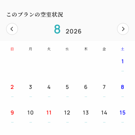
当館では「露天風呂付大浴場」「展望風呂」の
２か所で温泉をお楽しみいただけます。
このプランの空室状況
陽のあるうちは雄大な水平線や相模湾の景観、
8
日の入り後は熱海の温泉街の夜景を眺めながら
2026
ゆっくりとご入浴の時間をお過ごしいただけます。
日
月
火
水
木
金
土
お食事は朝夕ともにレストランでご用意。
1
新鮮な旬のお造りの他「鮑の踊り焼き」「金目鯛の煮
付け」
でお召し上がりいただけるプランです。
2
3
4
5
6
7
8
また全室40平米超の広い客室では
お食事後の就寝までのお時間も
9
10
11
12
13
14
15
思い思いに過ごすことができます。
飲み物やおつまみが急に欲しくなっても
館内に24時間営業のコンビニが併設されているので