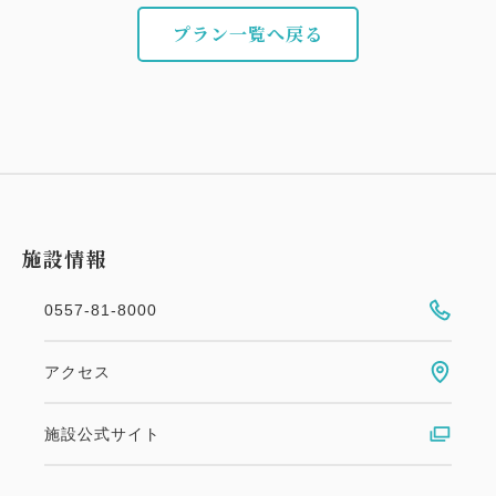
お食事を召し上がらない場合でも、お食事の料金は発
プラン一覧へ戻る
生いたしますのでご注意ください。
※連泊の場合はお料理内容を変更させて頂きます。
◎お食事会場はレストランでのご案内となります。
◆ ご朝食 ◆
施設情報
07：30 ～ 09：00
朝食は和定食もしくは和洋バイキングでのご案内とな
0557-81-8000
ります。
アクセス
◆～美肌の湯～ 熱海温泉◆
施設公式サイト
神経痛・筋肉痛・疲労回復はもちろんのこと、美肌の
湯とも言われる熱海温泉をたっぷりの湯量で！