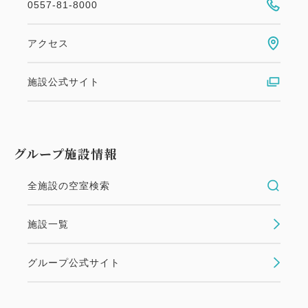
0557-81-8000
おすすめ
お得に早割60・45・30日前
アクセス
スタンダードプラン2食付き＜白波会席＞
施設公式サイト
【早割60日前】チェックアウト
11:00確約&1500円割引！海の幸を
堪能できるスタンダードプラン◆1
グループ施設情報
泊2食＜白波会席＞
全施設の空室検索
朝食・夕食
現地払い
in 15:00~ 18:00 / out 10:00まで
施設一覧
『お出かけは事前にしっかり計画を立てて充実したご
グループ公式サイト
旅行を』 〜60日前までのご予約で人気のスタンダー
ドプランがお得に宿泊！〜 「せっかくのお出かけな