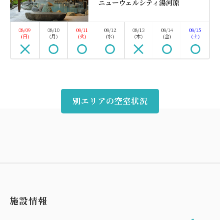
ニューウェルシティ湯河原
空室なし
詳細
08/09
08/10
08/11
08/12
08/13
08/14
08/15
(日)
(月)
(火)
(水)
(木)
(金)
(土)
別エリアの空室状況
施設情報