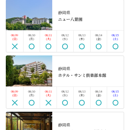
静岡県
【海の見える特等席で贅沢女子会】
ニュー八景園
ReFa＆スパークリングで乾杯。名
08/09
08/10
08/11
08/12
08/13
08/14
08/15
物「金目鯛」を堪能する大人女子旅
(日)
(月)
(火)
(水)
(木)
(金)
(土)
プラン（夕朝食付）
朝食・夕食
現地払い
静岡県
in 15:00~ 18:00 / out 11:00まで
ホテル・サンミ倶楽部本館
「たまには自分たちへのご褒美を。」忙しい日常を離
08/09
08/10
08/11
08/12
08/13
08/14
08/15
れ、気の置けない友人と海を眺めながら過ごす休
(日)
(月)
(火)
(水)
(木)
(金)
(土)
日。最新の美容アイテムで自分を磨き、美味しい料理
に舌鼓を打つ。「心身の充実」を叶えるワンランク上
の滞在を提案します。
静岡県