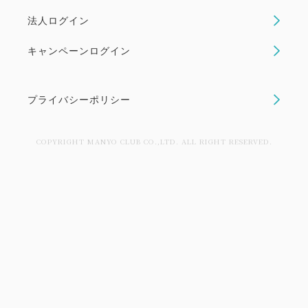
ので事前に計画を立てて、その分お得に旅行したい」
法人ログイン
「久々に予定を合わせて集まる仲間たちと、お得に思
い...
キャンペーンログイン
空室なし
詳細
プライバシーポリシー
COPYRIGHT MANYO CLUB CO.,LTD. ALL RIGHT RESERVED.
おすすめ夏休みプラン
【夏休み・スタンダードプラン】熱
海サンビーチ＆マリンスパも目の
前！【夏期限定】バイキング付プラ