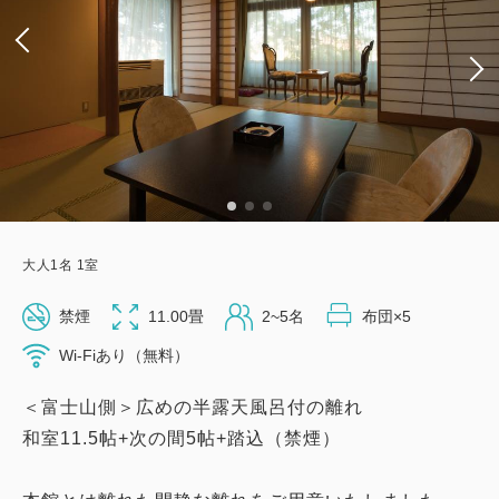
大人
1
名
1
室
禁煙
11.00畳
2~5名
布団×5
Wi-Fiあり（無料）
＜富士山側＞広めの半露天風呂付の離れ
和室11.5帖+次の間5帖+踏込（禁煙）