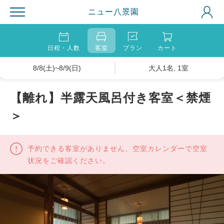
ニュー八景園
日程・人数
客室
プラン
カート
8/8(土)~8/9(日)
大人1名, 1室
【離れ】半露天風呂付き客室＜禁煙
＞
予約できる客室がありません、空室カレンダーで空室
状況をご確認ください。