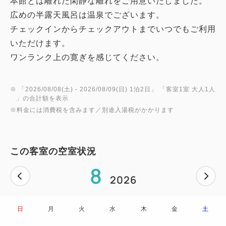
本館とは離れた閑静な離れをご用意いたしました。
広めの半露天風呂は温泉でございます。
チェックインからチェックアウトまでいつでもご利用
いただけます。
※ 「
2026/08/08(土)
- 2026/08/09(日)
1泊2日
」 「
客室1室 大人1人
」の合計額を表示
※料金には消費税を含みます／別途入湯税がかかります
この客室の空室状況
8
2026
日
月
火
水
木
金
土