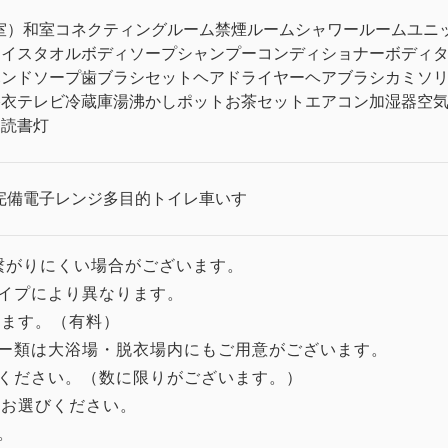
室）
和室
コネクティングルーム
禁煙ルーム
シャワールーム
ユニ
ェイスタオル
ボディソープ
シャンプー
コンディショナー
ボディ
ハンドソープ
歯ブラシセット
ヘアドライヤー
ヘアブラシ
カミソ
浴衣
テレビ
冷蔵庫
湯沸かしポット
お茶セット
エアコン
加湿器
空
・読書灯
完備
電子レンジ
多目的トイレ
車いす
て繋がりにくい場合がございます。
イプにより異なります。
います。（有料）
ー類は大浴場・脱衣場内にもご用意がございます。
ください。（数に限りがございます。）
てお選びください。
。