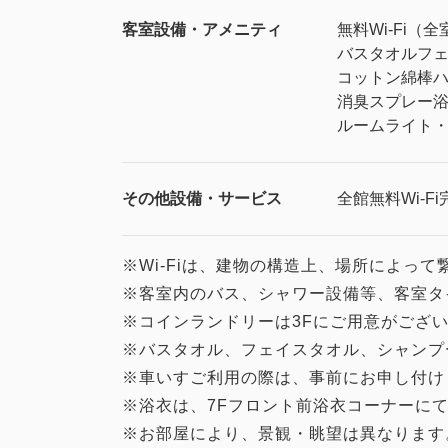
客室設備・アメニティ
無料Wi-Fi（全
バスタオル
フ
コットン
綿棒
消臭スプレー
ルームライト
その他設備・サービス
全館無料Wi-Fi
※Wi-Fiは、建物の構造上、場所によっ
※客室内のバス、シャワー設備等、客室タ
※コインランドリーは3Fにご用意がござ
※バスタオル、フェイスタオル、シャンプ
※車いすご利用の際は、事前にお申し付け
※浴衣は、7Fフロント前浴衣コーナーに
※お部屋により、景観・眺望は異なります