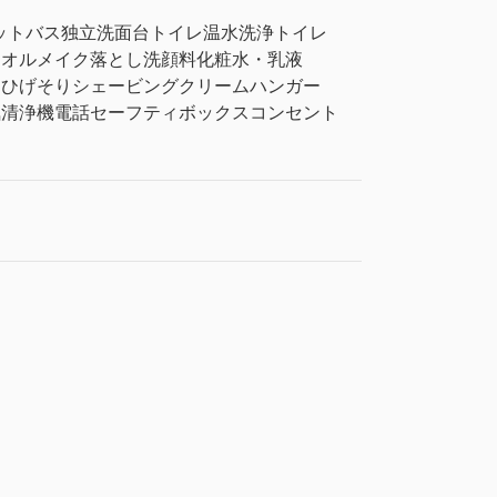
ットバス
独立洗面台
トイレ
温水洗浄トイレ
タオル
メイク落とし
洗顔料
化粧水・乳液
リ
ひげそり
シェービングクリーム
ハンガー
気清浄機
電話
セーフティボックス
コンセント