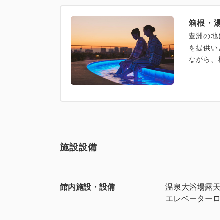
箱根・
豊洲の地
を提供い
ながら、
施設設備
館内施設・設備
温泉
大浴場
露
エレベーター