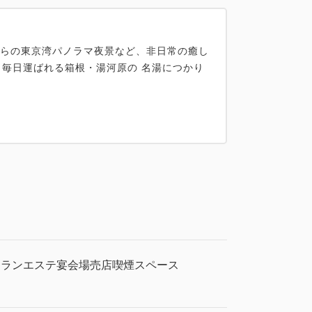
からの東京湾パノラマ夜景など、⾮⽇常の癒し
ら毎⽇運ばれる箱根・湯河原の 名湯につかり
トラン
エステ
宴会場
売店
喫煙スペース