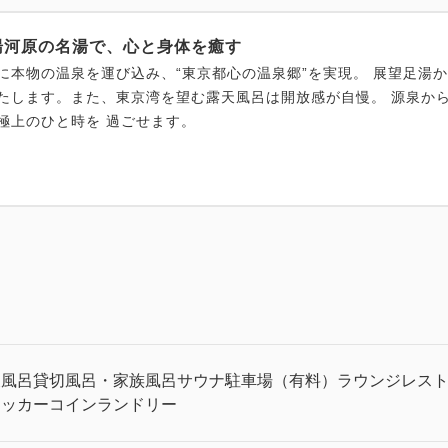
湯河原の名湯で、心と身体を癒す
に本物の温泉を運び込み、“東京都⼼の温泉郷”を実現。 展望⾜湯
たします。また、東京湾を望む露天⾵呂は開放感が⾃慢。 源泉か
極上のひと時を 過ごせます。
天風呂
貸切風呂・家族風呂
サウナ
駐車場（有料）
ラウンジ
レス
ロッカー
コインランドリー