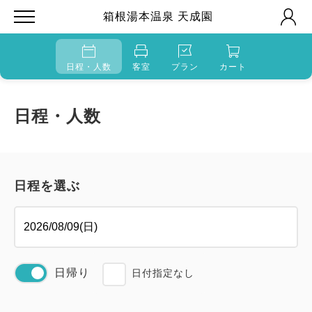
箱根湯本温泉 天成園
日程・人数
客室
プラン
カート
日程・人数
日程を選ぶ
日帰り
日付指定なし