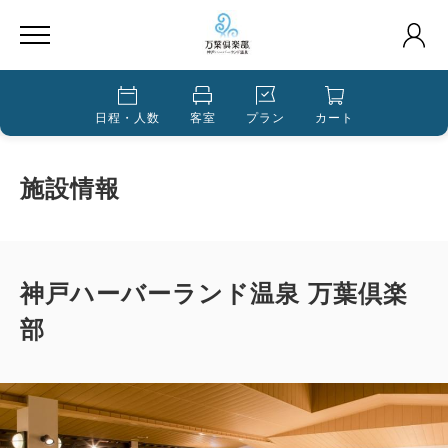
日程・人数
客室
プラン
カート
施設情報
神戸ハーバーランド温泉 万葉倶楽
部